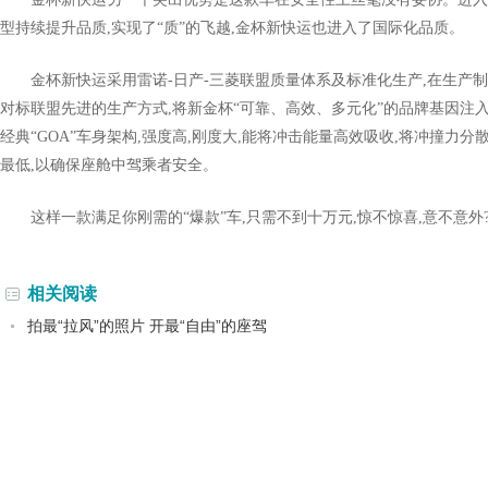
型持续提升品质,实现了“质”的飞越,金杯新快运也进入了国际化品质。
金杯新快运采用雷诺-日产-三菱联盟质量体系及标准化生产,在生产
对标联盟先进的生产方式,将新金杯“可靠、高效、多元化”的品牌基因注
经典“GOA”车身架构,强度高,刚度大,能将冲击能量高效吸收,将冲撞力
最低,以确保座舱中驾乘者安全。
这样一款满足你刚需的“爆款”车,只需不到十万元,惊不惊喜,意不意外
相关阅读
拍最“拉风”的照片 开最“自由”的座驾