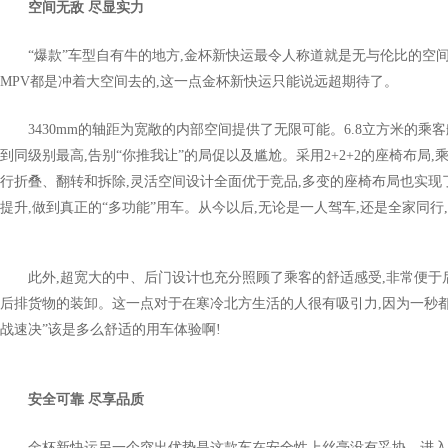
空间无敌 尽显实力
“爆款”车型自有牛的地方,金杯新快运最令人称道就是无与伦比的空
MPV都是冲着大空间去的,这一点金杯新快运只能说远超期待了。
3430mm的轴距为宽敞的内部空间提供了无限可能。6.8立方米的乘
到同级别最高,告别“你推我让”的局促以及尴尬。采用2+2+2的座椅布局
行折叠、翻转和拆除,灵活空间设计全面优于竞品,多变的座椅布局也实现
提升,做到真正的“多功能”用车。从今以后,无论是一人驾车,还是全家同行
此外,超宽大的中、后门设计也充分照顾了乘客的舒适感受,非常便于
后排货物的装卸。这一点对于在寒冷北方生活的人很有吸引力,因为一秒都
战速决”该是多么舒适的用车体验啊!
安全可靠 尽享品质
金杯新快运另一个突出优势是这款车在安全性上丝毫没有妥协。进