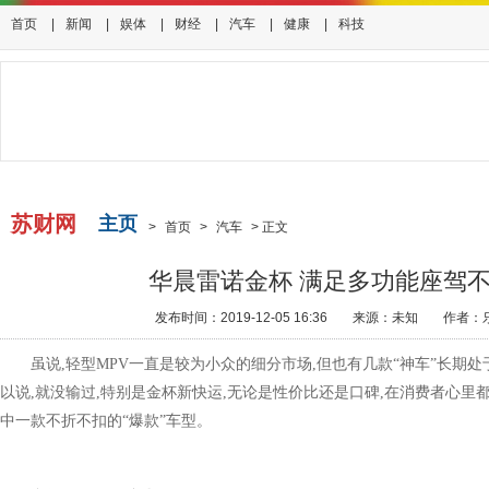
首页
|
新闻
|
娱体
|
财经
|
汽车
|
健康
|
科技
苏财网
主页
>
首页
>
汽车
>
正文
华晨雷诺金杯 满足多功能座驾
发布时间：2019-12-05 16:36
来源：未知
作者：
虽说,轻型MPV一直是较为小众的细分市场,但也有几款“神车”长期
以说,就没输过,特别是金杯新快运,无论是性价比还是口碑,在消费者心里
中一款不折不扣的“爆款”车型。